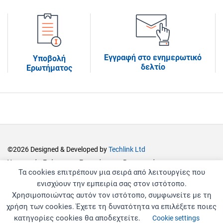
Εγγραφή στο ενημερωτικό
Υποβολή
δελτίο
Ερωτήματος
©2026 Designed & Developed by
Techlink Ltd
Υπουργείο Ενέργειας, Εμπορίου και Βιομηχανίας
Τα cookies επιτρέπουν μια σειρά από λειτουργίες που
Ενιαίο Κέντρο Εξυπηρέτησης
ενισχύουν την εμπειρία σας στον ιστότοπο.
Δήλωση Απορρήτου
Χρησιμοποιώντας αυτόν τον ιστότοπο, συμφωνείτε με τη
Υπεύθυνος Διαδικτυακής Πύλης
χρήση των cookies. Έχετε τη δυνατότητα να επιλέξετε ποιες
κατηγορίες cookies θα αποδεχτείτε.
Cookie settings
Αποποίηση Ευθύνης