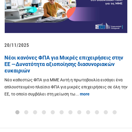
20/11/2025
0
Νέοι κανόνες ΦΠΑ για Μικρές επιχειρήσεις στην
Π
ΕΕ —Δυνατότητα αξιοποίησης διασυνοριακών
Σ
ευκαιριών
σ
κό
ώ
Νέο καθεστώς ΦΠΑ για ΜΜΕ Αυτή η πρωτοβουλία εισάγει ένα
ΦΠΑ
Υ
απλουστευμένο πλαίσιο ΦΠΑ για μικρές επιχειρήσεις σε όλη την
συ
ΕΕ, το οποίο συμβάλει στη μείωση τω...
more
Σχ