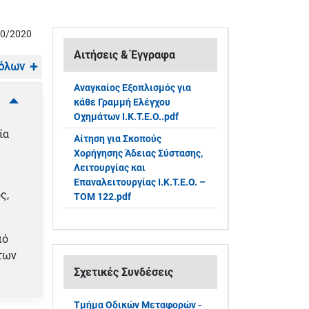
10/2020
Αιτήσεις & Έγγραφα
 όλων
Αναγκαίος Eξοπλισμός για
κάθε Γραμμή Ελέγχου
Οχημάτων Ι.Κ.Τ.Ε.Ο..pdf
ία
Αίτηση για Σκοπούς
Χορήγησης Άδειας Σύστασης,
Λειτουργίας και
Επαναλειτουργίας Ι.Κ.Τ.Ε.Ο. –
ς,
ΤΟΜ 122.pdf
πό
των
Σχετικές Συνδέσεις
Τμήμα Οδικών Μεταφορών -