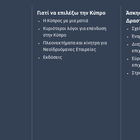
Γιατί να επιλέξω την Κύπρο
Άσκη
Δρασ
H Κύπρος με μια ματιά
Κυριότεροι λόγοι για επένδυση
Σχε
στην Κύπρο
Ένα
Πλεονεκτήματα και κίνητρα για
Δια
Νεοϊδρυόμενες Εταιρείες
επι
Εκδόσεις
Εύρ
επι
Στρ