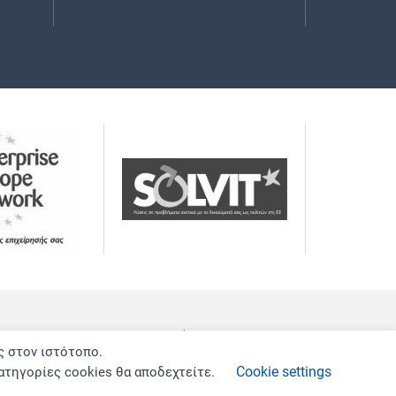
εύθυνος Διαδικτυακής Πύλης
Αποποίηση Ευθύνης
ς στον ιστότοπο.
Development by
Techlink
Cookie settings
ατηγορίες cookies θα αποδεχτείτε.