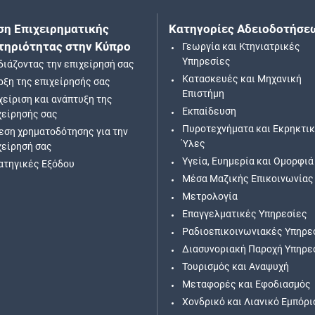
ση Επιχειρηματικής
Κατηγορίες Αδειοδοτήσε
τηριότητας στην Κύπρο
Γεωργία και Κτηνιατρικές
Υπηρεσίες
διάζοντας την επιχείρησή σας
Κατασκευές και Μηχανική
ρξη της επιχείρησής σας
Επιστήμη
χείριση και ανάπτυξη της
Εκπαίδευση
χείρησής σας
Πυροτεχνήματα και Εκρηκτι
εση χρηματοδότησης για την
Ύλες
χείρησή σας
Υγεία, Ευημερία και Ομορφιά
ατηγικές Εξόδου
Μέσα Μαζικής Επικοινωνίας
Μετρολογία
Επαγγελματικές Υπηρεσίες
Ραδιοεπικοινωνιακές Υπηρε
Διασυνοριακή Παροχή Υπηρε
Τουρισμός και Αναψυχή
Μεταφορές και Εφοδιασμός
Χονδρικό και Λιανικό Εμπόρι