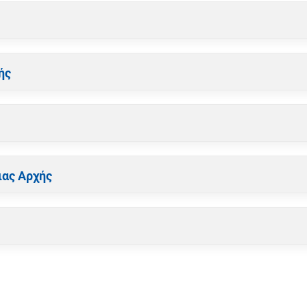
ής
ιας Αρχής