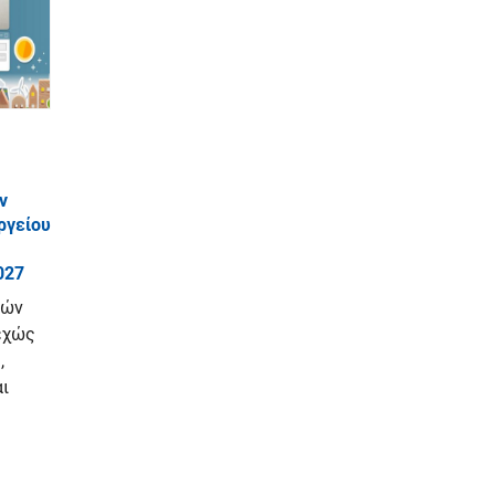
ν
ργείου
027
ιών
εχώς
,
αι