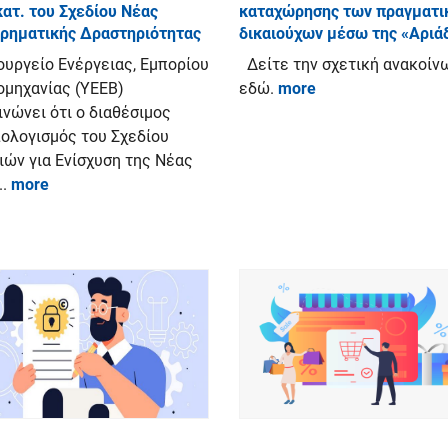
κατ. του Σχεδίου Νέας
καταχώρησης των πραγματι
ιρηματικής Δραστηριότητας
δικαιούχων μέσω της «Αριά
ουργείο Ενέργειας, Εμπορίου
Δείτε την σχετική ανακοίν
ιομηχανίας (ΥΕΕΒ)
εδώ.
more
ινώνει ότι ο διαθέσιμος
ολογισμός του Σχεδίου
ιών για Ενίσχυση της Νέας
..
more