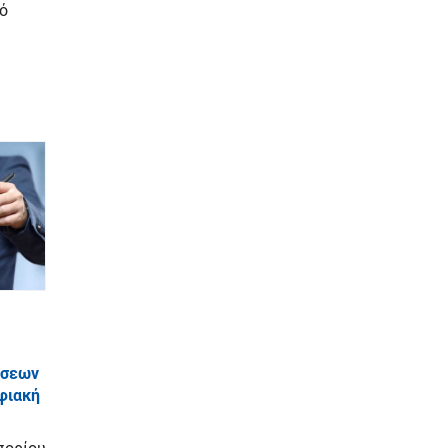
ό
άσεων
φιακή