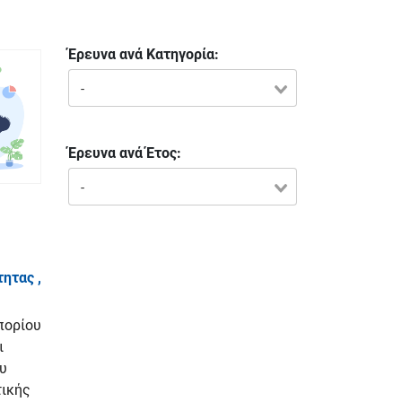
Έρευνα ανά Κατηγορία:
-
Έρευνα ανά Έτος:
-
ητας ,
πορίου
ι
υ
τικής