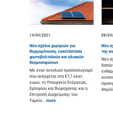
14/04/2021
08/04
Νέα σχέδια χορηγιών για
Νέο σ
θερμομόνωση, εγκατάσταση
της κ
φωτοβολταϊκών και ηλιακών
Νέο σ
θερμοσιφώνων
δαπάνη
Με έναν συνολικό προϋπολογισμό
ενθάρ
που ανέρχεται στα €7,7 εκατ.
οινοπο
ευρώ, το Υπουργείο Ενέργειας,
προκη
Εμπορίου και Βιομηχανίας και η
Απριλί
Επιτροπή Διαχείρισης του
Ταμείο...
more