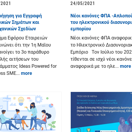
/2021
24/05/2021
ρήγηση για Εγγραφή
Νέοι κανόνες ΦΠΑ -Απλοπο
ικών Σημάτων και
του ηλεκτρονικού διασυνορ
χανικών Σχεδίων
εμπορίου
ήμα Εφόρου Εταιρειών
Νέοι κανόνες ΦΠΑ αναφορικ
ινώνει ότι την 1η Μαῒου
το Ηλεκτρονικό Διασυνορια
ανοίγει το 3ο παράθυρο
Εμπόριο Τον Ιούλιο του 202
λής αιτήσεων του
τίθενται σε ισχύ νέοι κανόν
άμματος Ideas Powered for
αναφορικά με το ηλε...
more
ss SME...
more