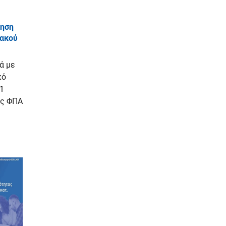
ίηση
ιακού
ά με
κό
1
ες ΦΠΑ