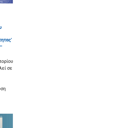
υ
τητας’
 –
πορίου
λεί σε
υση