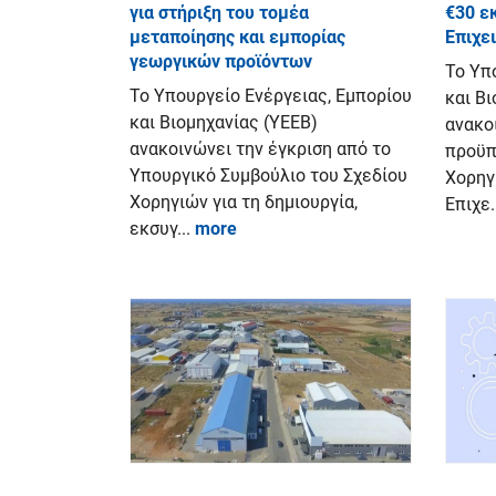
για στήριξη του τομέα
€30 ε
μεταποίησης και εμπορίας
Επιχε
γεωργικών προϊόντων
Το Υπ
Το Υπουργείο Ενέργειας, Εμπορίου
και Β
και Βιομηχανίας (ΥΕΕΒ)
ανακο
ανακοινώνει την έγκριση από το
προϋπ
Υπουργικό Συμβούλιο του Σχεδίου
Χορηγ
Χορηγιών για τη δημιουργία,
Επιχε.
εκσυγ...
more