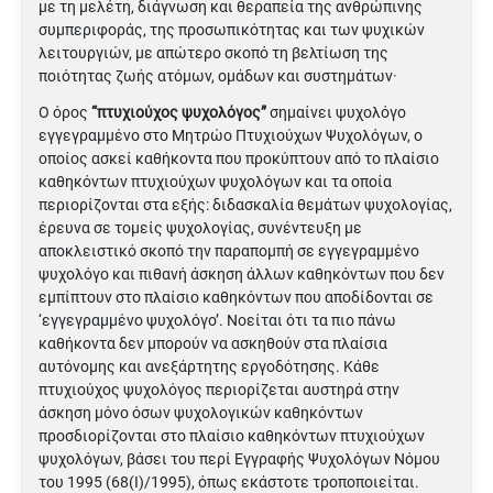
µε τη µελέτη, διάγνωση και θεραπεία της ανθρώπινης
συµπεριφοράς, της προσωπικότητας και των ψυχικών
λειτουργιών, µε απώτερο σκοπό τη βελτίωση της
ποιότητας ζωής ατόµων, οµάδων και συστηµάτων·
Ο όρος
“πτυχιούχος ψυχολόγος”
σηµαίνει ψυχολόγο
εγγεγραµµένο στο Μητρώο Πτυχιούχων Ψυχολόγων, ο
οποίος ασκεί καθήκοντα που προκύπτουν από το πλαίσιο
καθηκόντων πτυχιούχων ψυχολόγων και τα οποία
περιορίζονται στα εξής: διδασκαλία θεµάτων ψυχολογίας,
έρευνα σε τοµείς ψυχολογίας, συνέντευξη µε
αποκλειστικό σκοπό την παραποµπή σε εγγεγραµµένο
ψυχολόγο και πιθανή άσκηση άλλων καθηκόντων που δεν
εµπίπτουν στο πλαίσιο καθηκόντων που αποδίδονται σε
‘εγγεγραµµένο ψυχολόγο’. Νοείται ότι τα πιο πάνω
καθήκοντα δεν μπορούν να ασκηθούν στα πλαίσια
αυτόνομης και ανεξάρτητης εργοδότησης. Κάθε
πτυχιούχος ψυχολόγος περιορίζεται αυστηρά στην
άσκηση µόνο όσων ψυχολογικών καθηκόντων
προσδιορίζονται στο πλαίσιο καθηκόντων πτυχιούχων
ψυχολόγων, βάσει του περί Εγγραφής Ψυχολόγων Νόμου
του 1995 (68(I)/1995), όπως εκάστοτε τροποποιείται.