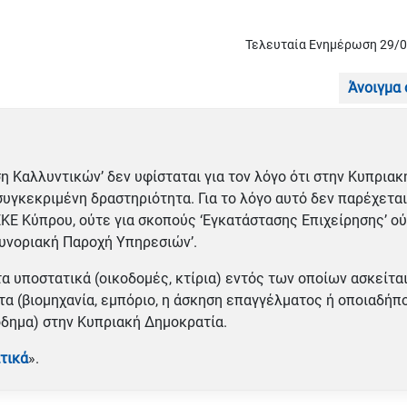
Τελευταία Ενημέρωση 29/
Άνοιγμα
η Καλλυντικών’ δεν υφίσταται για τον λόγο ότι στην Κυπριακ
συγκεκριμένη δραστηριότητα. Για το λόγο αυτό δεν παρέχεται
ΚΕ Κύπρου, ούτε για σκοπούς ‘Εγκατάστασης Επιχείρησης’ ο
συνοριακή Παροχή Υπηρεσιών’.
α υποστατικά (οικοδομές, κτίρια) εντός των οποίων ασκείτα
α (βιομηχανία, εμπόριο, η άσκηση επαγγέλματος ή οποιαδήπ
όδημα) στην Κυπριακή Δημοκρατία.
τικά
».