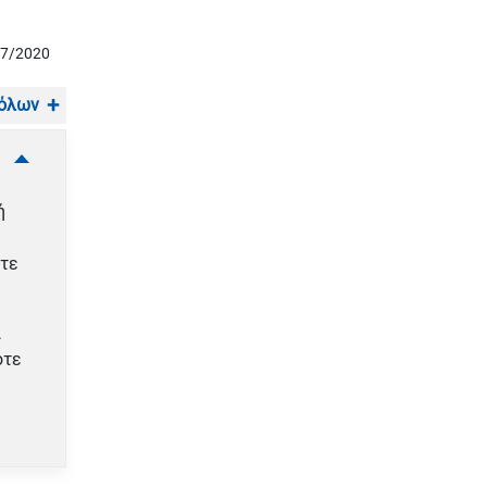
07/2020
 όλων
ή
ύτε
ι
οτε