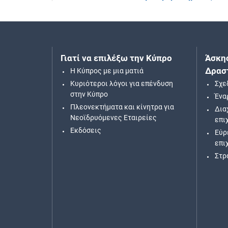
Γιατί να επιλέξω την Κύπρο
Άσκη
Δρασ
H Κύπρος με μια ματιά
Κυριότεροι λόγοι για επένδυση
Σχε
στην Κύπρο
Ένα
Πλεονεκτήματα και κίνητρα για
Δια
Νεοϊδρυόμενες Εταιρείες
επι
Εκδόσεις
Εύρ
επι
Στρ