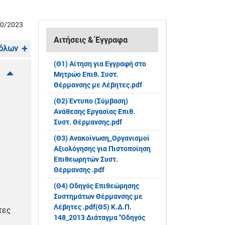
10/2023
Αιτήσεις & Έγγραφα
 όλων
(Θ1) Αίτηση για Εγγραφή στο
Μητρώο Επιθ. Συστ.
Θέρμανσης με Λέβητες.pdf
(Θ2) Έντυπο (Σύμβαση)
Ανάθεσης Εργασίας Επιθ.
Συστ. Θέρμανσης.pdf
(Θ3) Ανακοίνωση_Οργανισμοί
Αξιολόγησης για Πιστοποίηση
Επιθεωρητών Συστ.
Θέρμανσης .pdf
(Θ4) Οδηγός Επιθεώρησης
Συστημάτων Θέρμανσης με
Λέβητες .pdf(Θ5) Κ.Δ.Π.
τες
148_2013 Διάταγμα ''Οδηγός
.