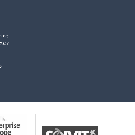
σίες
σιών
ο