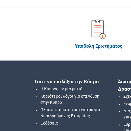
Υποβολή Ερωτήματος
Γιατί να επιλέξω την Κύπρο
Άσκη
Δρασ
H Κύπρος με μια ματιά
Κυριότεροι λόγοι για επένδυση
Σχε
στην Κύπρο
Ένα
Πλεονεκτήματα και κίνητρα για
Δια
Νεοϊδρυόμενες Εταιρείες
επι
Εκδόσεις
Εύρ
επι